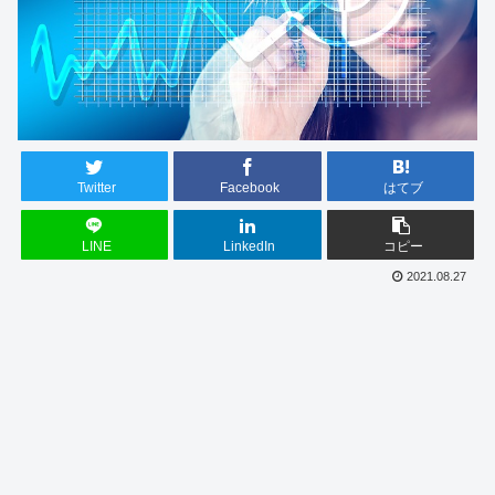
Twitter
Facebook
はてブ
LINE
LinkedIn
コピー
2021.08.27