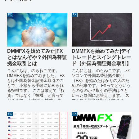
FX
FX
DMMFXを始めてみた|FX
DMMFXを始めてみた|デイ
とはなんぞや？外国為替証
トレードとスイングトレー
拠金取引とは
ド【外国為替証拠金取引】
こんにちは、のらねこです。
こんにちは、のらねこです。 パ
DMMFXを始めてみました。 FX
ソコンで外国為替証拠金取引
とは外国為替金証拠金取引のこ
（FX）を始めたばかりの人のた
とで、小額から手軽に始められ
めの記事です。 FXってどういう
る投機です。 ここは敢えて「投
ものなのか？取引の手法は？と
資」ではなく「投機」と言って
いった疑問にお答えします。 ス
おきます。 何故なら株式と違っ
マホでも簡単に取引ができる
て長期保有...
DMMFXは使い勝手...
FX
FX