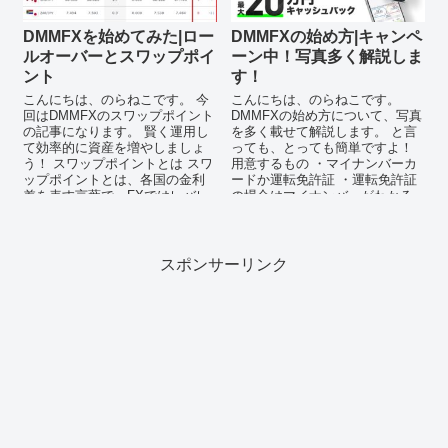
DMMFXを始めてみた|ロー
DMMFXの始め方|キャンペ
ルオーバーとスワップポイ
ーン中！写真多く解説しま
ント
す！
こんにちは、のらねこです。 今
こんにちは、のらねこです。
回はDMMFXのスワップポイント
DMMFXの始め方について、写真
の記事になります。 賢く運用し
を多く載せて解説します。 と言
て効率的に資産を増やしましょ
っても、とっても簡単ですよ！
う！ スワップポイントとは スワ
用意するもの ・マイナンバーカ
ップポイントとは、各国の金利
ードか運転免許証 ・運転免許証
差を表す言葉で、FXではレバレ
の場合はマイナンバーがわかる
ッジを効かせて...
書類（住民...
スポンサーリンク