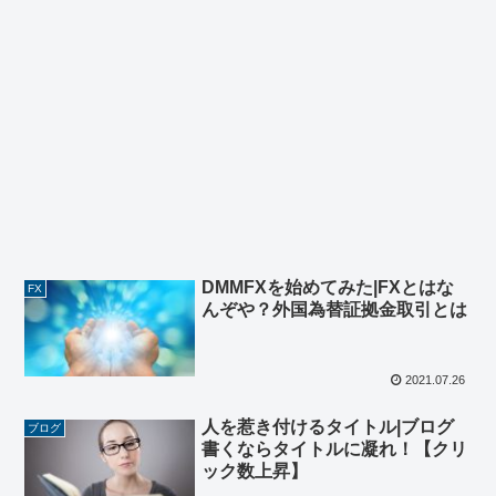
DMMFXを始めてみた|FXとはな
FX
んぞや？外国為替証拠金取引とは
2021.07.26
人を惹き付けるタイトル|ブログ
ブログ
書くならタイトルに凝れ！【クリ
ック数上昇】