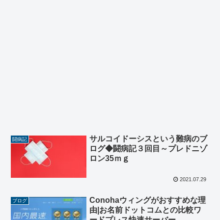
サルコイドーシスという難病のブ
闘病記
ログ◆闘病記３回目～プレドニゾ
ロン35ｍｇ
2021.07.29
Conohaウィングがおすすめな理
ブログ
由|お名前ドットコムとの比較ワ
ードプレス快速サーバー